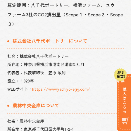
算定範囲：⼋千代ポートリー、横浜ファーム、ユウ
ファーム3社のCO2排出量（Scope１・Scope２・Scope
３）
株式会社⼋千代ポートリーについて
社名：株式会社⼋千代ポートリー
所在地：神奈川県横浜市港南区港南3-5-21
代表者：代表取締役 笠原 政利
設⽴：１929年
WEBサイト：
https://www.yachiyo-egg.com/
農林中央⾦庫について
社名：農林中央⾦庫
所在地：東京都千代⽥区⼤⼿町1-2-1