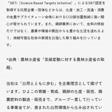
「SBTi（Science Based Targets Initiative）」によるSBT認定を
取得する⺠間企業・団体などからは、⽣産・加⼯・流通・消費
の⾷農サプライチェーン全体におけるCO2排出量削減に強い関
⼼が寄せられています。また、鶏卵業界において、⾷料の供給
だけではなく、農業や環境の側⾯からも豊かな⽣活を送れるよ
う、持続可能な社会の実現を⽬指した取り組みを⾏っていま
す。
*出典：農林⽔産省「気候変動に対する農林⽔産省の取
組」
当社は「⾃然とともに歩む」を企業理念として掲げて
います。ひよこの育雛・育成、鶏卵の⽣産・販売、鶏
糞肥料の製造・販売まで、グループ⼀貫して⾏ってい
る事業全てが、恵まれた⾃然環境から⽣み出されてい