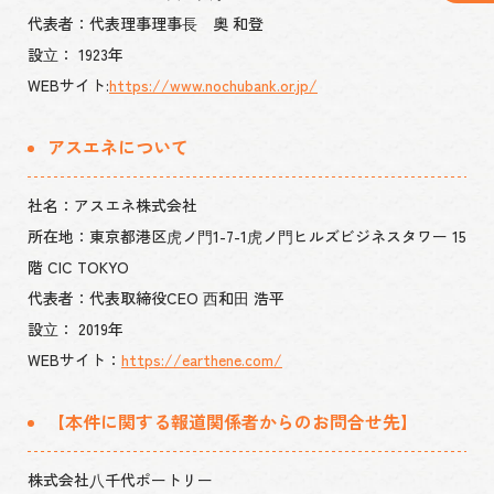
代表者：代表理事理事⻑ 奥 和登
設⽴： 1923年
WEBサイト:
https://www.nochubank.or.jp/
アスエネについて
社名：アスエネ株式会社
所在地：東京都港区⻁ノ⾨1-7-1⻁ノ⾨ヒルズビジネスタワー 15
階 CIC TOKYO
代表者：代表取締役CEO ⻄和⽥ 浩平
設⽴： 2019年
WEBサイト：
https://earthene.com/
【本件に関する報道関係者からのお問合せ先】
株式会社⼋千代ポートリー