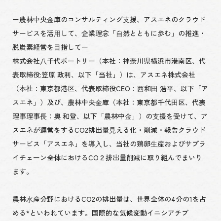
ー農林中央⾦庫のコンサルティング⽀援、アスエネのクラウド
サービスを活⽤して、企業理念「⾃然とともに歩む」の推進・
脱炭素経営を⽬指してー
株式会社⼋千代ポートリー（本社：神奈川県横浜市港南区、代
表取締役:笠原 政利、以下「当社」）は、アスエネ株式会社
（本社：東京都港区、代表取締役CEO：⻄和⽥ 浩平、以下「ア
スエネ」）及び、農林中央⾦庫（本社：東京都千代⽥区、代表
理事理事⻑：奥 和登、以下「農林中⾦」）の⽀援を受けて、ア
スエネが運営をするCO2排出量⾒える化・削減・報告クラウド
サービス「アスエネ」を導⼊し、当社の鶏卵⽣産およびサプラ
イチェーン全体におけるCO２排出量削減に取り組んでまいり
ます。
農林⽔産分野におけるCO2の排出量は、世界全体の4分の1を占
める*といわれています。国際的な気候変動イニシアチブ