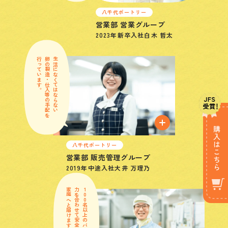
八千代ポートリー
営業部 営業グループ
2023年
新卒入社
白木 哲太
行っています。
卵の製造・仕入等の手配を
生活になくてはならない
八千代ポートリー
営業部 販売管理グループ
2019年
中途入社
大井 万理乃
家庭へと届けます。
力を合わせて安全なたまごを
100名以上のパートさんと