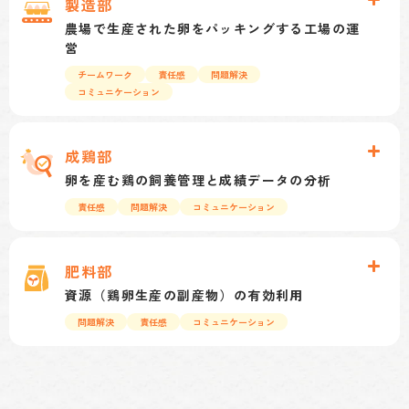
製造部
代ポートリーとの商品受発注業、伝票入力業務等
農場で生産された卵をパッキングする工場の運
幅広い業務を行っております。ミスが無いよう心
営
がけて仕事に取り組んでおります。
チームワーク
責任感
問題解決
コミュニケーション
農場で毎日生まれてくる卵を洗ってサイズ分けし
てスーパーなどで売られているパック卵を製造す
成鶏部
る仕事です。製造工程の管理のほか、パート従業
卵を産む鶏の飼養管理と成績データの分析
員の教育やシフト管理も行います。また、工程の
責任感
問題解決
コミュニケーション
多くが機械化されているので、それらのメンテナ
ンスや修理なども大事な仕事になります。
鶏の状態や産卵状況を確認し、質の良い卵を産卵
できるように管理や舎内の環境整備をする仕事で
肥料部
す。さらに各鶏群の産卵成績を分析して、問題点
資源（鶏卵生産の副産物）の有効利用
の発見、原因調査、修正を行ったり、機械設備の
問題解決
責任感
コミュニケーション
メンテナンスや修理も行います。また、パート従
業員の教育やシフト管理、鶏が病気にならないた
発酵技術を利用して鶏卵生産の副産物（鶏糞）を
めの防疫衛生管理も重要な仕事です。
良質な有機肥料にする仕事です。原料の水分調整
や発酵温度の確認、製造した飼料の出荷段取りも