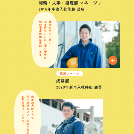
総務・人事・経理部 マネージャー
2016年
中途入社
佐藤 遥奈
卵の安定供給に直結します。
向き合うことが、安心安全な
愛情を持って鶏と
横浜ファーム
成鶏部
2020年
新卒入社
持田 憩吾
肥料を作っています。
使い勝手のいい、成分が安定した
農家の方にとって