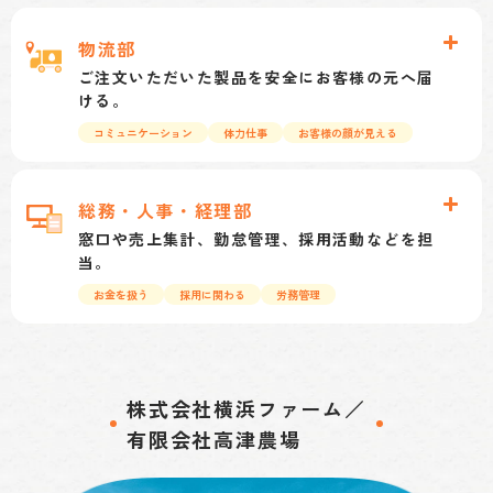
自社他社問わずGPセンターや養鶏場を訪問して衛
生管理の指導や、商品規格書・報告書などの書類
物流部
作成まで、卵に関わる幅広い業務に取り組みま
ご注文いただいた製品を安全にお客様の元へ届
す。生産者からお客様まで色々な人とコミュニ
ける。
ケーションをとって部署の垣根を超えて仕事をし
コミュニケーション
体力仕事
お客様の顔が見える
ていくことが出来るので、新しい知識を吸収して
業務フローは2つあります。仕分けグループは【製
業務に活かしていくことが大事な部署です。
品の入荷⇒検品⇒仕分け⇒検品】で、配送の準備
総務・人事・経理部
までが主な業務です。配送グループは【検品⇒荷
窓口や売上集計、勤怠管理、採用活動などを担
積み⇒配送⇒納品⇒伝票回収⇒伝票返却】と、配
当。
送が主体です。気象の影響を受けやすい反面、お
お金を扱う
採用に関わる
労務管理
客様と直接顔を合わせるため、感謝や労いの言葉
当社の鶏卵の取引先である小売店、外食、菓子
を受けることも多い職種です。
メーカーからの支払いを確認して売上を集計した
り、鶏卵の生産に必要な飼料の仕入れ先である飼
株式会社横浜ファーム／
料メーカーさん等への支払いを行います。また、
有限会社高津農場
採用活動の窓口となって、採用選考の筆記試験の
試験監督や面接、従業員の勤怠管理なども行って