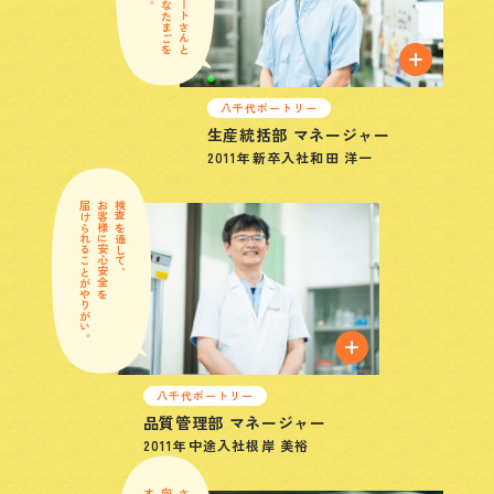
八千代ポートリー
生産統括部 マネージャー
2011年
新卒入社
和田 洋一
届けられることがやりがい。
お客様に安心安全を
検査を通して、
八千代ポートリー
品質管理部 マネージャー
2011年
中途入社
根岸 美裕