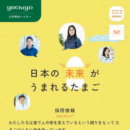
採用メッセージ
業務内容
はたらく人の声
数字とキーワードで知る
日本の
未来
が
募集要項・エントリー
うまれるたまご
採用情報
RECRUIT
わたしたちは食で人の命を支えているという誇りをもって
た
まごづくりに向き合っています。