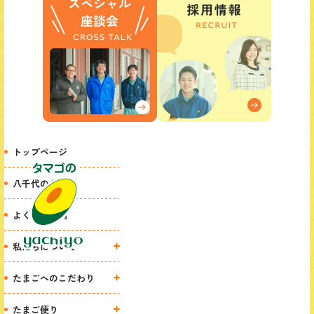
トップページ
八千代のたまご
よくある質問
私たちについて
八千代の想い
たまごへのこだわり
代表挨拶
たまご物語
たまご便り