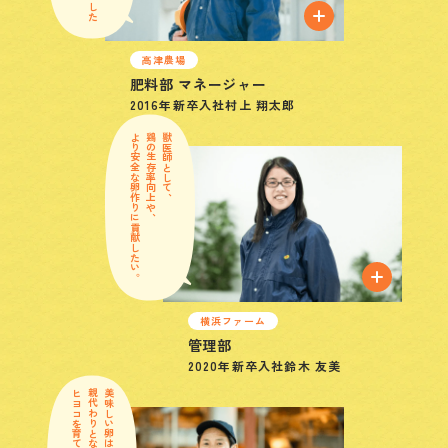
高津農場
肥料部 マネージャー
2016年
新卒入社
村上 翔太郎
より安全な卵作りに貢献したい。
鶏の生存率向上や、
獣医師として、
横浜ファーム
管理部
2020年
新卒入社
鈴木 友美
ヒヨコを育てています。
親代わりとなって、