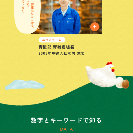
美味しい卵は、健康なヒヨコから。
ユウファーム
育雛部 育雛農場長
2009年
中途入社
木内 啓太
数字とキーワードで知る
DATA