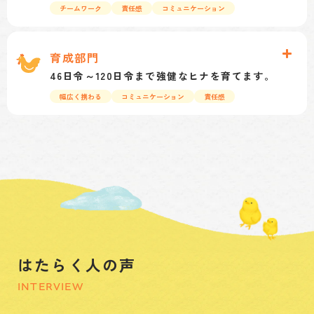
チームワーク
責任感
コミュニケーション
採卵鶏の良否の80％はここの45日間で決まると言
われています、特に初期の10日間の温度、湿度管
育成部門
理に気配りをし、より生産性の高い育成鶏を作る
46日令～120日令まで強健なヒナを育てます。
為に、日々の地道な観察力が大切なので、見る目
幅広く携わる
コミュニケーション
責任感
が鋭く辛抱強い方を求めています。
育成期間を46日令から120日令とし、より良い環境
と、ヒナを病気から守る為、数々のワクチンを投
与、接種します。ヒナの斉一性に重点を置き、環
境、衛生管理等検査依頼、分析など幅広い分野で
知識と経験を積み重ねる事ができ、多方面との対
話によりコミュニケーション力が磨かれます。
はたらく人の声
INTERVIEW