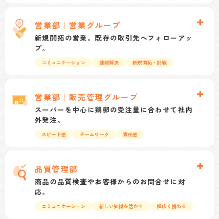
多くの職員が働いている部門です。
シフト管理や製造指示など、チームでの仕事にな
営業部｜営業グループ
ります。また、資材や設備の打ち合わせを業者と
新規開拓の営業。既存の取引先へフォローアッ
行ったり、仕入れを行ったりと、工場に関与する
プ。
仕事はすべて生産統括部で行っています。日中は
コミュニケーション
課題解決
新規開拓・挑戦
常に注文が入ってくるため、パズルのような感覚
小売店だけでなく、飲食店や菓子メーカー、食品
で1日の仕事を組み上げていきます。
製造メーカーなど幅広く営業活動を行っておりま
営業部｜販売管理グループ
す。取引先とコミュニケーションを図りながら、
スーパーを中心に鶏卵の受注量に合わせて社内
課題解決やお客様がどのような商品を望んでいる
外発注。
のか、市場のニーズをいち早く掴むことも大切に
スピード感
チームワーク
責任感
しています。新しい挑戦を企画し、形にするのが
1日で受注するパック数量は、15万パック以上にな
営業の面白さです。
ります。基本的に時間との勝負になりますので、
品質管理部
無駄なくスピーディーな対応ができることが前提
商品の品質検査やお客様からのお問合せに対
となります。チームワークを大切に考えながら、
応。
責任感を持って仕事に取り組むことが大切です。
コミュニケーション
新しい知識を活かす
幅広く携わる