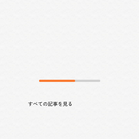
株式会社横浜ファーム 君津農場×
株式会社横浜ファーム 下妻農場×
有限会社高津農場
多
にわとりの命と、卵の安定供給
一
に365日向き合う農場長のお仕
食
事。
すべての記事を見る