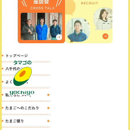
トップページ
八千代のたまご
よくある質問
私たちについて
八千代の想い
たまごへのこだわり
代表挨拶
たまご物語
たまご便り
環境・地域への取り組み
産地紹介